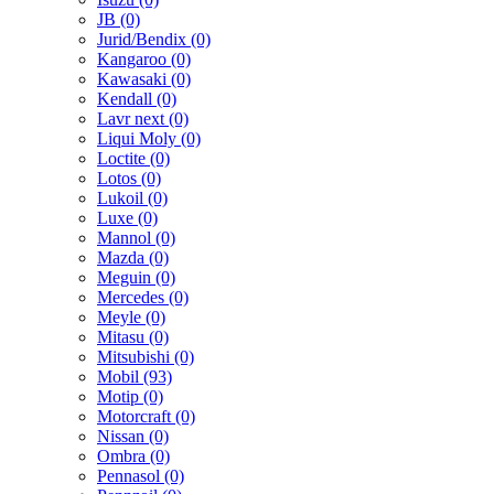
JB (0)
Jurid/Bendix (0)
Kangaroo (0)
Kawasaki (0)
Kendall (0)
Lavr next (0)
Liqui Moly (0)
Loctite (0)
Lotos (0)
Lukoil (0)
Luxe (0)
Mannol (0)
Mazda (0)
Meguin (0)
Mercedes (0)
Meyle (0)
Mitasu (0)
Mitsubishi (0)
Mobil (93)
Motip (0)
Motorcraft (0)
Nissan (0)
Ombra (0)
Pennasol (0)